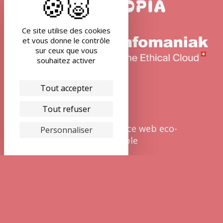
Ce site utilise des cookies
et vous donne le contrôle
sur ceux que vous
souhaitez activer
Tout accepter
Tout refuser
NIOU est une agence web eco-
Personnaliser
responsable
La planète a besoin de
tous !
Depuis 2018, NIOU adhère au mouvement
1%