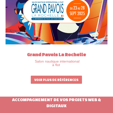
Grand Pavois La Rochelle
Salon nautique international
à flot
VOIR PLUS DE RÉFÉRENCES
ACCOMPAGNEMENT DE VOS PROJETS WEB &
DIGITAUX